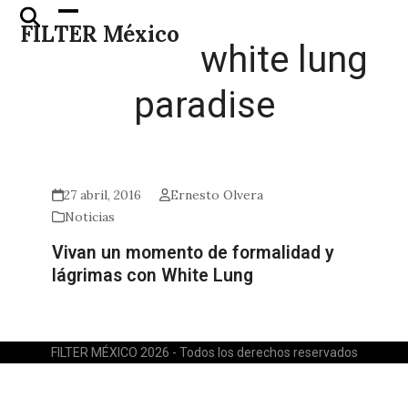
Skip
Open
Close
FILTER México
to
mobile
mobile
white lung
content
menu
menu
paradise
27 abril, 2016
Ernesto Olvera
Noticias
Vivan un momento de formalidad y
lágrimas con White Lung
FILTER MÉXICO 2026 - Todos los derechos reservados