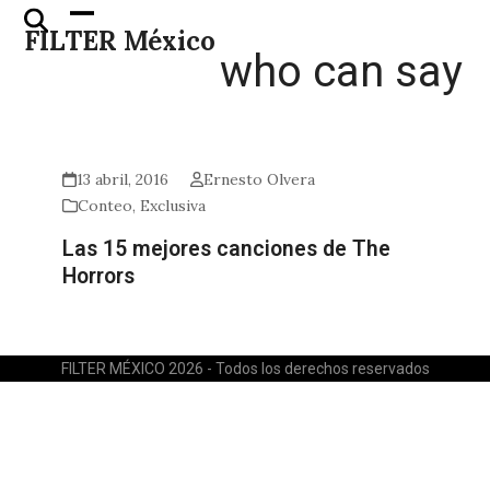
Skip
Open
Close
FILTER México
to
mobile
mobile
who can say
content
menu
menu
13 abril, 2016
Ernesto Olvera
Conteo
,
Exclusiva
Las 15 mejores canciones de The
Horrors
FILTER MÉXICO 2026 - Todos los derechos reservados