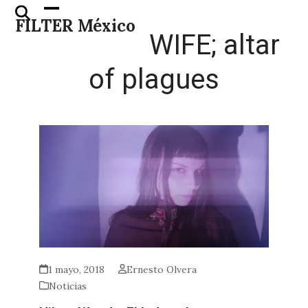
Skip
Open
Close
FILTER México
to
mobile
mobile
WIFE; altar
content
menu
menu
of plagues
1 mayo, 2018
Ernesto Olvera
Noticias