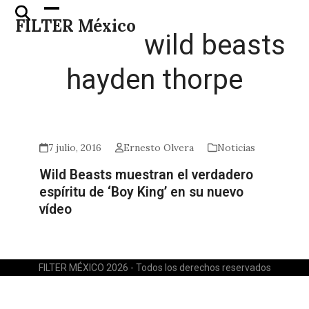
Skip
Open
Close
FILTER México
to
mobile
mobile
wild beasts
content
menu
menu
hayden thorpe
7 julio, 2016
Ernesto Olvera
Noticias
Wild Beasts muestran el verdadero
espíritu de ‘Boy King’ en su nuevo
vídeo
FILTER MÉXICO 2026 - Todos los derechos reservados