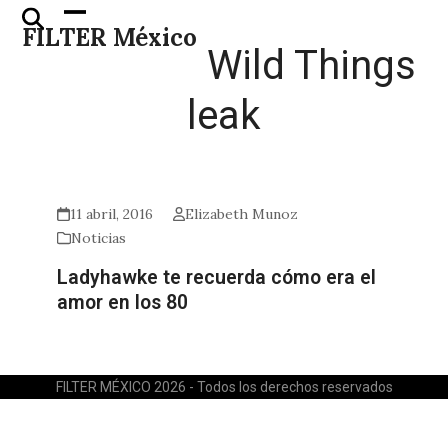
Skip
Open
Close
FILTER México
to
mobile
mobile
Wild Things
content
menu
menu
leak
11 abril, 2016
Elizabeth Munoz
Noticias
Ladyhawke te recuerda cómo era el
amor en los 80
FILTER MÉXICO 2026 - Todos los derechos reservados