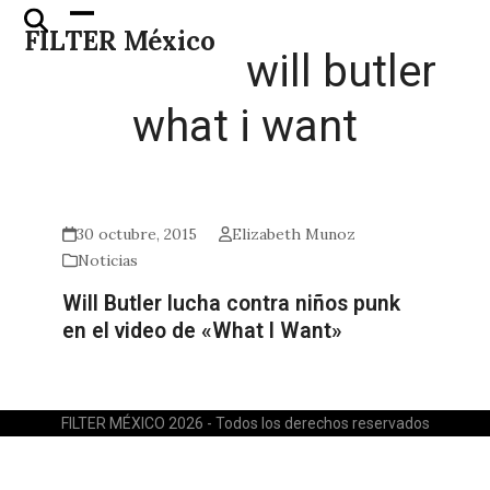
Skip
Open
Close
FILTER México
to
mobile
mobile
will butler
content
menu
menu
what i want
30 octubre, 2015
Elizabeth Munoz
Noticias
Will Butler lucha contra niños punk
en el video de «What I Want»
FILTER MÉXICO 2026 - Todos los derechos reservados