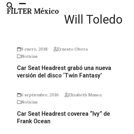
Skip
Open
Close
FILTER México
to
mobile
mobile
Will Toledo
content
menu
menu
9 enero, 2018
Ernesto Olvera
Noticias
Car Seat Headrest grabó una nueva
versión del disco ‘Twin Fantasy’
6 septiembre, 2016
Elizabeth Munoz
Noticias
Car Seat Headrest coverea “Ivy” de
Frank Ocean