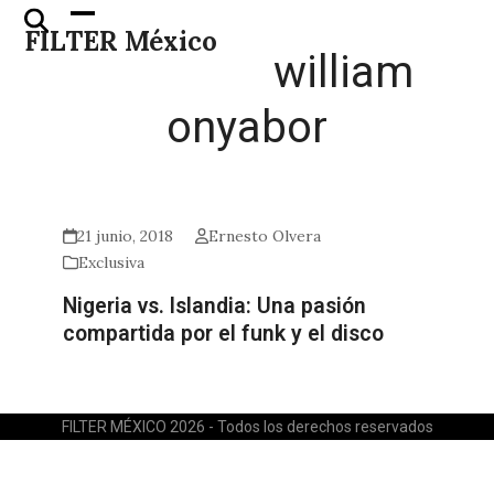
Skip
Open
Close
FILTER México
to
mobile
mobile
william
content
menu
menu
onyabor
21 junio, 2018
Ernesto Olvera
Exclusiva
Nigeria vs. Islandia: Una pasión
compartida por el funk y el disco
FILTER MÉXICO 2026 - Todos los derechos reservados