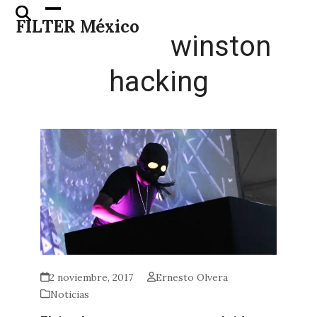
Skip
Open
Close
FILTER México
to
mobile
mobile
winston
content
menu
menu
hacking
2 noviembre, 2017
Ernesto Olvera
Noticias