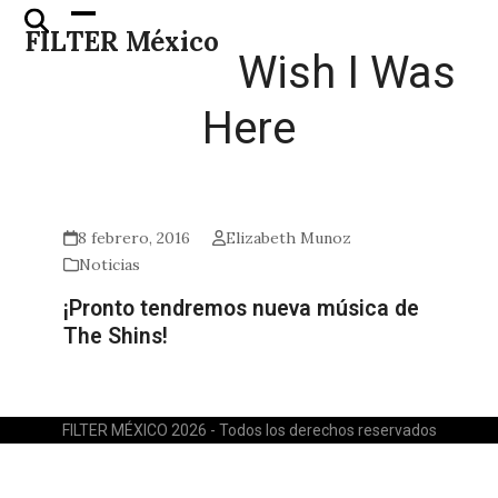
Skip
Open
Close
FILTER México
to
mobile
mobile
Wish I Was
content
menu
menu
Here
8 febrero, 2016
Elizabeth Munoz
Noticias
¡Pronto tendremos nueva música de
The Shins!
FILTER MÉXICO 2026 - Todos los derechos reservados