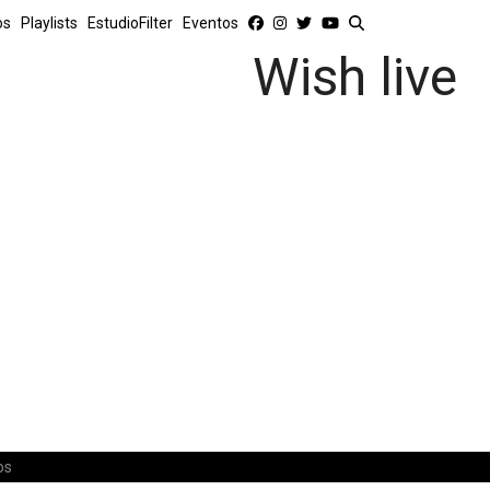
os
Playlists
EstudioFilter
Eventos
Wish live
os