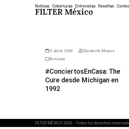
Skip
Noticias
Coberturas
Entrevistas
Reseñas
Conte
FILTER México
to
content
21 abril, 2016
Elizabeth Munoz
Noticias
#ConciertosEnCasa: The
Cure desde Michigan en
1992
FILTER MÉXICO 2026 - Todos los derechos reservad