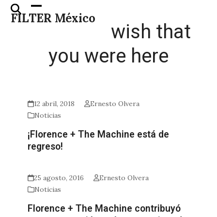
Skip
Open
Close
FILTER México
to
mobile
mobile
wish that
content
menu
menu
you were here
12 abril, 2018
Ernesto Olvera
Noticias
¡Florence + The Machine está de
regreso!
25 agosto, 2016
Ernesto Olvera
Noticias
Florence + The Machine contribuyó