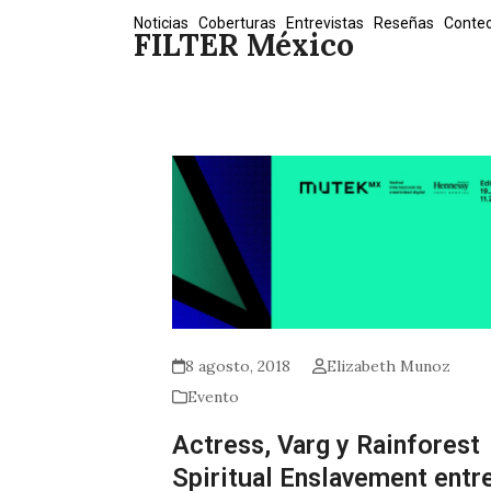
Skip
Noticias
Coberturas
Entrevistas
Reseñas
Conte
FILTER México
to
content
8 agosto, 2018
Elizabeth Munoz
Evento
Actress, Varg y Rainforest
Spiritual Enslavement entr