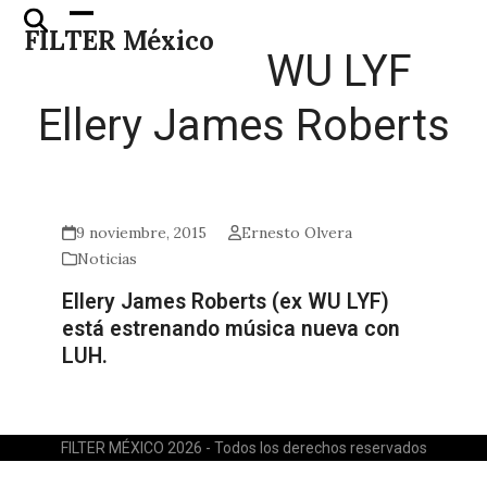
Skip
Open
Close
FILTER México
to
mobile
mobile
WU LYF
content
menu
menu
Ellery James Roberts
9 noviembre, 2015
Ernesto Olvera
Noticias
Ellery James Roberts (ex WU LYF)
está estrenando música nueva con
LUH.
FILTER MÉXICO 2026 - Todos los derechos reservados