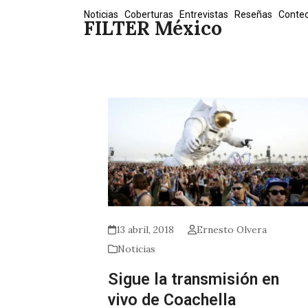
Skip
Noticias
Coberturas
Entrevistas
Reseñas
Conte
FILTER México
to
content
13 abril, 2018
Ernesto Olvera
Noticias
Sigue la transmisión en
vivo de Coachella