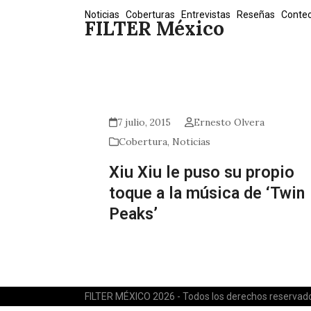
Skip
Noticias
Coberturas
Entrevistas
Reseñas
Conte
FILTER México
to
content
7 julio, 2015
Ernesto Olvera
Cobertura
,
Noticias
Xiu Xiu le puso su propio
toque a la música de ‘Twin
Peaks’
FILTER MÉXICO 2026 - Todos los derechos reservad