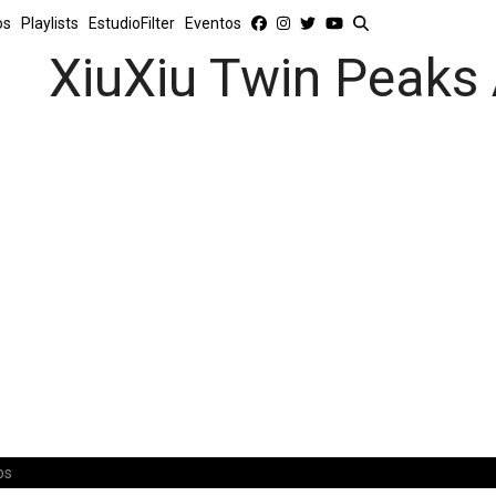
os
Playlists
EstudioFilter
Eventos
XiuXiu Twin Peaks
os