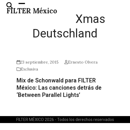
Skip
Open
Close
FILTER México
to
mobile
mobile
Xmas
content
menu
menu
Deutschland
23 septiembre, 2015
Ernesto Olvera
Exclusiva
Mix de Schonwald para FILTER
México: Las canciones detrás de
‘Between Parallel Lights’
FILTER MÉXICO 2026 - Todos los derechos reservados