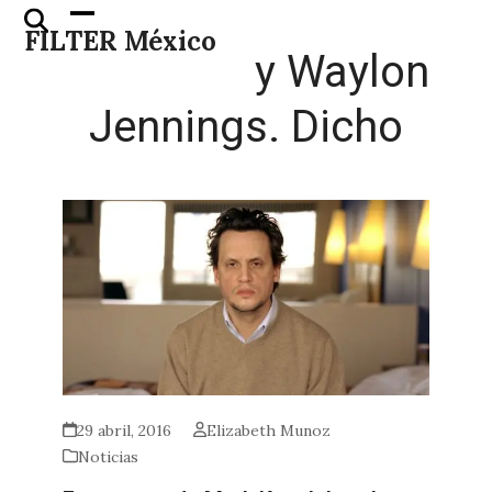
Skip
Open
Close
FILTER México
to
mobile
mobile
y Waylon
content
menu
menu
Jennings. Dicho
29 abril, 2016
Elizabeth Munoz
Noticias