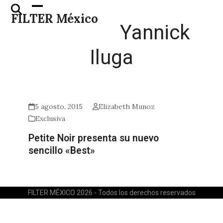
Skip
Open
Close
FILTER México
to
mobile
mobile
Yannick
content
menu
menu
Iluga
5 agosto, 2015
Elizabeth Munoz
Exclusiva
Petite Noir presenta su nuevo
sencillo «Best»
FILTER MÉXICO 2026 - Todos los derechos reservados