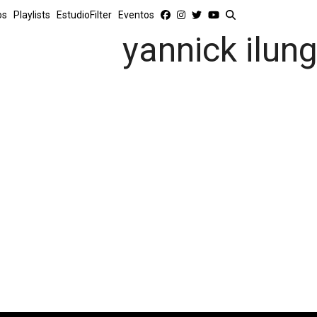
os
Playlists
EstudioFilter
Eventos
yannick ilun