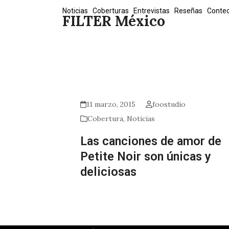
Skip
Noticias
Coberturas
Entrevistas
Reseñas
Conte
FILTER México
to
content
11 marzo, 2015
foostudio
Cobertura
,
Noticias
Las canciones de amor de
Petite Noir son únicas y
deliciosas