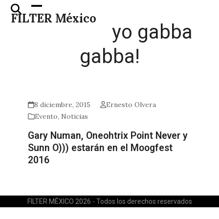
Skip
Open
Close
FILTER México
to
mobile
mobile
yo gabba
content
menu
menu
gabba!
8 diciembre, 2015
Ernesto Olvera
Evento
,
Noticias
Gary Numan, Oneohtrix Point Never y
Sunn O))) estarán en el Moogfest
2016
FILTER MÉXICO 2026 - Todos los derechos reservados