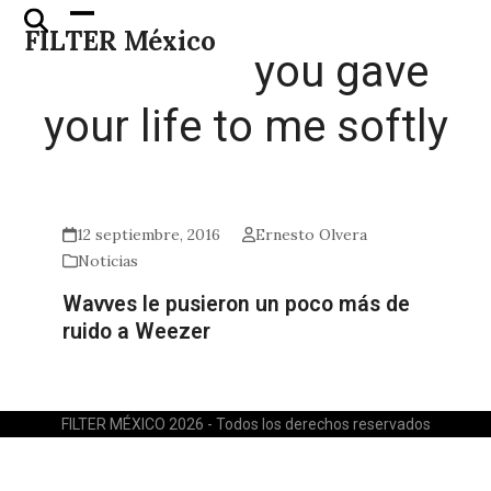
Skip
Open
Close
FILTER México
to
mobile
mobile
you gave
content
menu
menu
your life to me softly
12 septiembre, 2016
Ernesto Olvera
Noticias
Wavves le pusieron un poco más de
ruido a Weezer
FILTER MÉXICO 2026 - Todos los derechos reservados