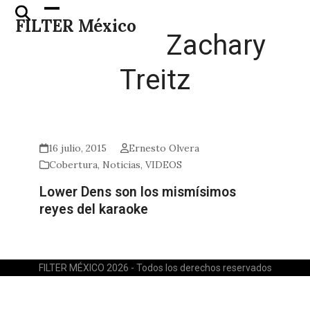
Skip
Open
Close
FILTER México
to
mobile
mobile
Zachary
content
menu
menu
Treitz
16 julio, 2015
Ernesto Olvera
Cobertura
,
Noticias
,
VIDEOS
Lower Dens son los mismísimos
reyes del karaoke
FILTER MÉXICO 2026 - Todos los derechos reservados