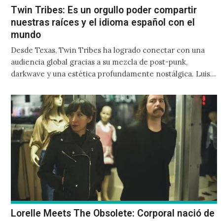
Twin Tribes: Es un orgullo poder compartir
nuestras raíces y el idioma español con el
mundo
Desde Texas, Twin Tribes ha logrado conectar con una
audiencia global gracias a su mezcla de post-punk,
darkwave y una estética profundamente nostálgica. Luis
Navarro y Joel Niño Jr. han hecho de su herencia latina
una parte esencial de su identidad artística, y su nuevo EP
Echos es una muestra de ello: un homenaje al rock en
español reinterpretado desde su universo sonoro.
Lorelle Meets The Obsolete: Corporal nació de