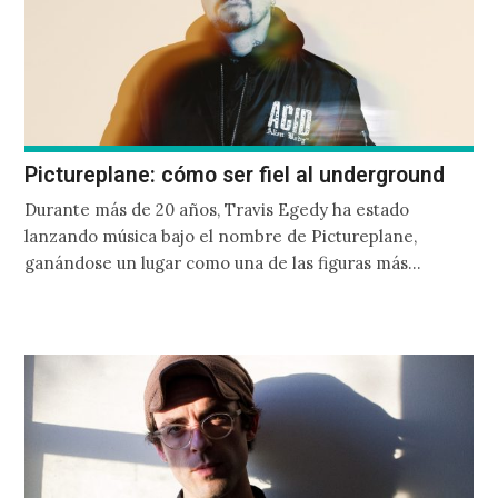
Pictureplane: cómo ser fiel al underground
Durante más de 20 años, Travis Egedy ha estado
lanzando música bajo el nombre de Pictureplane,
ganándose un lugar como una de las figuras más
influyentes dentro del underground; no solo es creador
del término witch house y uno de sus principales
exponentes, sino que su combinación de música
electrónica, hip hop y tintes góticos han servido como
inspiración para la subsequente escena del emo rap.