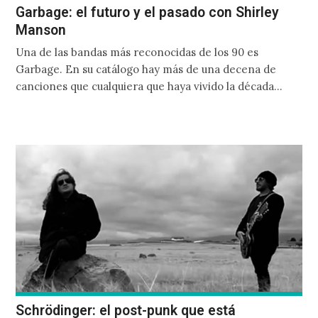
Garbage: el futuro y el pasado con Shirley
Manson
Una de las bandas más reconocidas de los 90 es
Garbage. En su catálogo hay más de una decena de
canciones que cualquiera que haya vivido la década
reconoce al instante. Y no es coincidencia, la hipnótica
y seductora voz de Shirley Manson, la producción y
batería del legendario productor Butch Vig, las potentes
líneas de bajo de Duke Erikson y los riffs de guitarra de
Steve Marker, son elementos que combinados han
trascendido el tiempo, y siguen sonando en el
subconsciente colectivo de todos los que les gusta la
llamada “música alternativa”.
Schrödinger: el post-punk que está