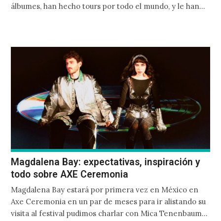
álbumes, han hecho tours por todo el mundo, y le han
abierto a bandas como Pearl Jam, Arctic Monkeys y
Noel Gallagher. Han trabajado duro para darse a
conocer, pero tal vez, lo que más le ha llamado la
atención tanto a los fanáticos del rock, así como a los
medios de comunicación, es la ascendencia del
cantante, Elijah Hewson.
Magdalena Bay: expectativas, inspiración y
todo sobre AXE Ceremonia
Magdalena Bay estará por primera vez en México en
Axe Ceremonia en un par de meses para ir alistando su
visita al festival pudimos charlar con Mica Tenenbaum