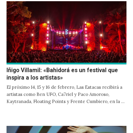
encuentro del black metal y el shoegaze), banda con la
que llegará el próximo 12 de febrero al Foro Indie
Rocks!
Iñigo Villamil: «Bahidorá es un festival que
inspira a los artistas»
El próximo 14, 15 y 16 de febrero, Las Estacas recibirá a
artistas como Ben UFO, Ca7riel y Paco Amoroso,
Kaytranada, Floating Points y Frente Cumbiero, en la ya
tradicional y paradisíaca experiencia que nos prepara
Ache y Distrito Global todos los años desde hace más de
una década.