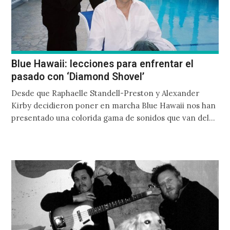
Blue Hawaii: lecciones para enfrentar el
pasado con ‘Diamond Shovel’
Desde que Raphaelle Standell-Preston y Alexander
Kirby decidieron poner en marcha Blue Hawaii nos han
presentado una colorida gama de sonidos que van del
synth-pop hasta la exploración de la parte mas
dinámica del trance y techno, elementos que
predominan dentro del estelar álbum Diamond Shovel
de este mismo año.