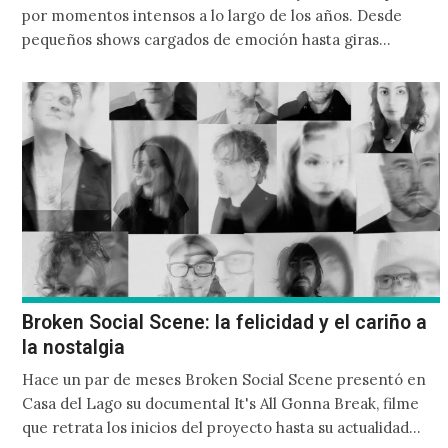
por momentos intensos a lo largo de los años. Desde
pequeños shows cargados de emoción hasta giras
accidentadas, el dúo formado por Larissa Iceglass y
William Maybelline ha construido una relación cercana
con el público mexicano gracias a su mezcla de post-punk,
coldwave y letras profundamente melancólicas.
Broken Social Scene: la felicidad y el cariño a
la nostalgia
Hace un par de meses Broken Social Scene presentó en
Casa del Lago su documental It's All Gonna Break, filme
que retrata los inicios del proyecto hasta su actualidad