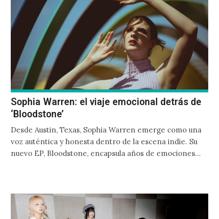
Sophia Warren: el viaje emocional detrás de
‘Bloodstone’
Desde Austin, Texas, Sophia Warren emerge como una
voz auténtica y honesta dentro de la escena indie. Su
nuevo EP, Bloodstone, encapsula años de emociones
intensas y experiencias que marcaron su vida. En esta
charla para FILTER, Sophia abrió su corazón y nos contó
más acerca de su proceso creativo que abarcó casi una
década.