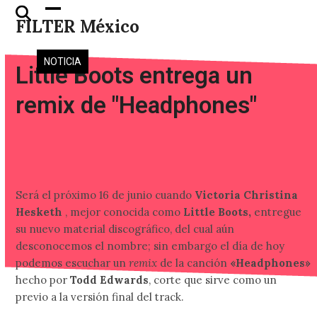
Skip
Open
Close
FILTER México
to
mobile
mobile
content
menu
menu
NOTICIA
Little Boots entrega un
remix de "Headphones"
Será el próximo 16 de junio cuando
Victoria Christina
Hesketh
, mejor conocida como
Little Boots,
entregue
su nuevo material discográfico, del cual aún
desconocemos el nombre; sin embargo el día de hoy
podemos escuchar un
remix
de la canción
«Headphones»
hecho por
Todd Edwards
, corte que sirve como un
previo a la versión final del track.