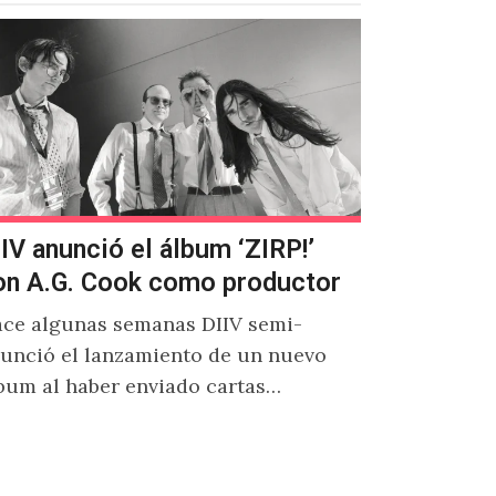
IIV anunció el álbum ‘ZIRP!’
on A.G. Cook como productor
ce algunas semanas DIIV semi-
unció el lanzamiento de un nuevo
bum al haber enviado cartas
eatorias a sus fans donde venía el
mbre de 'ZIRP!'…