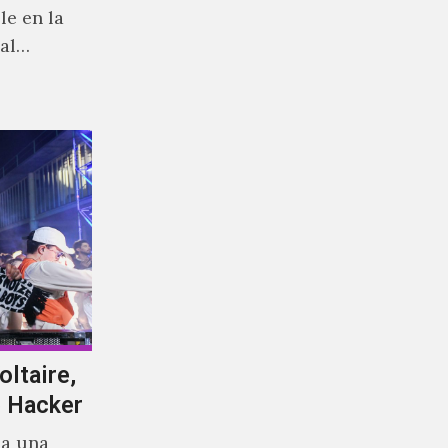
le en la
al
un refugio
mismo
antes.
oltaire,
e Hacker
 a una