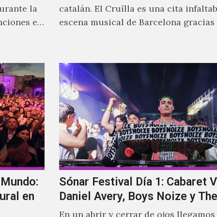
urante la
catalán. El Cruïlla es una cita infaltab
nciones en
escena musical de Barcelona gracias 
siva
leitmotiv de su creación, que es ser 
musical para las y los catalanes, al 
tiempo que se le da cabida a los visit
l Mundo:
Sónar Festival Día 1: Cabaret V
ural en
Daniel Avery, Boys Noize y Th
En un abrir y cerrar de ojos llegamos