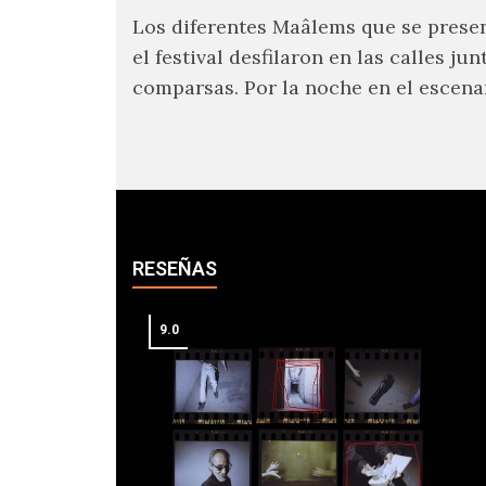
Los diferentes Maâlems que se prese
el festival desfilaron en las calles jun
comparsas. Por la noche en el escena
Moulay Hassan sonó la fusión podero
gnaoua de Mehdi Nassouli con voces
de Ganavya o la música y danza de Ib
seguidos del gran maâlem Mohamme
RESEÑAS
9.0