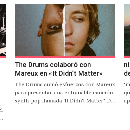
The Drums colaboró con
ni
Mareux en «It Didn’t Matter»
d
The Drums sumó esfuerzos con Mareux
"m
para presentar una entrañable canción
qu
synth-pop llamada 'It Didn't Matter". De
ap
acuerdo con Jonny Pierce, esta es el
un
el
primer…
ado