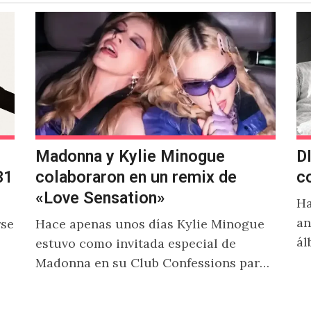
Madonna y Kylie Minogue
D
31
colaboraron en un remix de
c
«Love Sensation»
Ha
an
rse
Hace apenas unos días Kylie Minogue
ál
estuvo como invitada especial de
al
Madonna en su Club Confessions para
no
debutar una versión alterna de "Love
Sensation", canción…