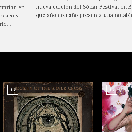
nueva edición del Sónar Festival en B
ntarían en
que año con año presenta una notabl
to a sus
selección de proyectos que nutren la
rio
vanguardia electrónica de la actuali
sa del
aquellos pioneros que fueron más all
 como la
límites para dejar una huella imborra
uhoro,
historia.
d Kouyou.
8.5
8.5