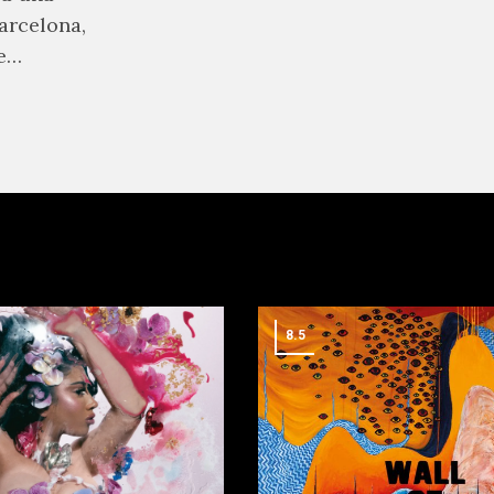
arcelona,
e
dad y
á de los
ble en la
8.5