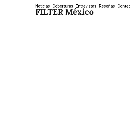
Skip
Noticias
Coberturas
Entrevistas
Reseñas
Conte
FILTER México
to
content