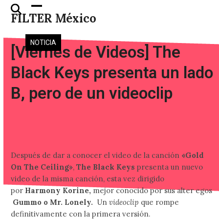
Skip
Open
Close
FILTER México
to
mobile
mobile
content
menu
menu
NOTICIA
[Viernes de Videos] The
Black Keys presenta un lado
B, pero de un videoclip
Después de dar a conocer el video de la canción
«Gold
On The Ceiling»
,
The Black Keys
presenta un nuevo
video de la misma canción, esta vez dirigido
por
Harmony Korine,
mejor conocido por sus alter egos
Gummo o Mr. Lonely.
Un
videoclip
que rompe
definitivamente con la primera versión.