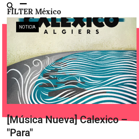
Skip
Open
Close
FILTER México
to
mobile
mobile
content
menu
menu
NOTICIA
[Música Nueva] Calexico –
"Para"