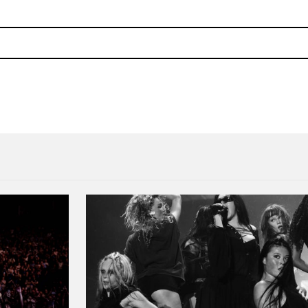
sello Studio !K7
Ve un DJ set de Animal Coll