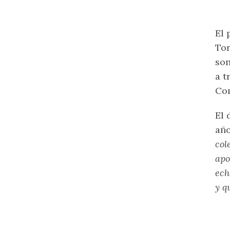
El 
Tor
son
a t
Com
El 
año
col
apo
ech
y q