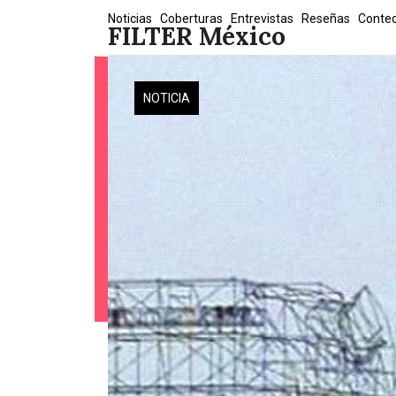
Skip
Noticias
Coberturas
Entrevistas
Reseñas
Conte
FILTER México
to
content
NOTICIA