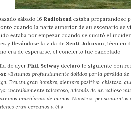
pasado sábado 16
Radiohead
estaba preparándose p
onto cuando la parte superior de su escenario se v
ido estaba por empezar cuando se sucitó el incide
res y llevándose la vida de
Scott Johnson,
técnico de
o era de esperarse, el concierto fue cancelado.
día de ayer
Phil Selway
declaró lo siguiente con re
s):
«Estamos profundamente dolidos por la pérdida de 
ega. Era un gran hombre, siempre positivo, chistoso, q
yo; increíblemente talentoso, además de un valioso mi
aremos muchísimo de menos. Nuestros pensamientos es
uienes eran cercanos a él.»