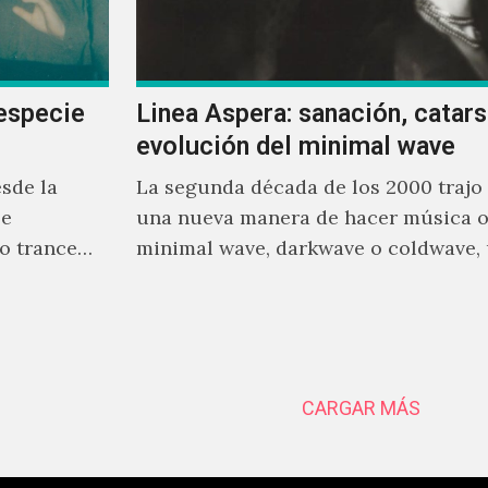
especie
Linea Aspera: sanación, catarsi
evolución del minimal wave
sde la
La segunda década de los 2000 trajo
se
una nueva manera de hacer música o
o trance
minimal wave, darkwave o coldwave,
rente a
que como su nombre lo indica, solo r
mínimo, que en ocasiones puede ser 
sintetizador y una voz
CARGAR MÁS