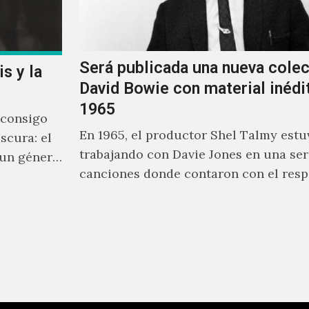
Será publicada una nueva cole
s y la
David Bowie con material inédi
1965
 consigo
En 1965, el productor Shel Talmy estu
scura: el
trabajando con Davie Jones en una ser
 un género
canciones donde contaron con el resp
equiere lo
músicos como Jimmy…
solo un