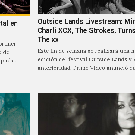
Outside Lands Livestream: Mir
tal en
Charli XCX, The Strokes, Turns
The xx
primer
Este fin de semana se realizará una 
o de
edición del festival Outside Lands y,
spués
anterioridad, Prime Video anunció q
los encargados de transmitir…