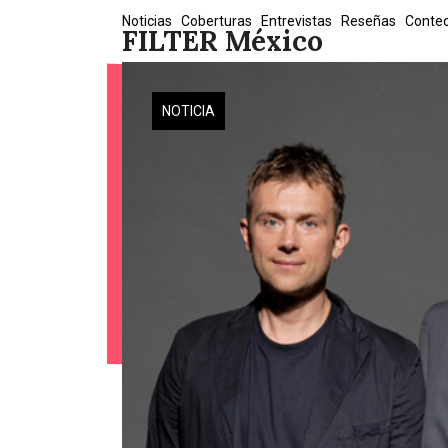
Skip
Noticias
Coberturas
Entrevistas
Reseñas
Conte
FILTER México
to
content
NOTICIA