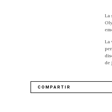
La 
Oly
emo
La 
per
dis
de 
Los mejores discos del primer semest