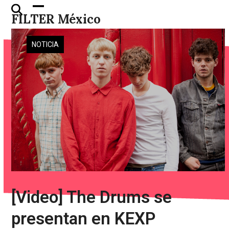
Skip
Open
Close
FILTER México
to
mobile
mobile
content
menu
menu
NOTICIA
[Video] The Drums se
presentan en KEXP