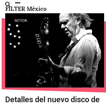
Skip
Open
Close
FILTER México
to
mobile
mobile
content
menu
menu
NOTICIA
Detalles del nuevo disco de