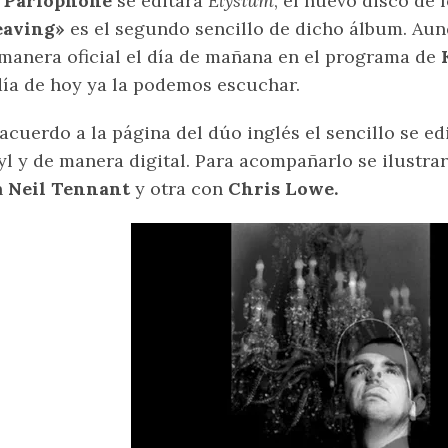
a
Parlophone
se editará
Elysium
, el nuevo disco de 
eaving»
es el segundo sencillo de dicho álbum. Aun
manera oficial el día de mañana en el programa de
día de hoy ya la podemos escuchar.
acuerdo a la página del dúo inglés el sencillo se ed
yl y de manera digital. Para acompañarlo se ilustr
n
Neil Tennant
y otra con
Chris Lowe.