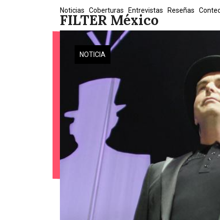
Skip
Noticias
Coberturas
Entrevistas
Reseñas
Conte
FILTER México
to
content
NOTICIA