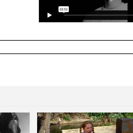
ce se suma al soundtrack de Frankenweenie
Descarga el disco tributo a