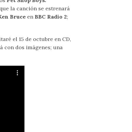
los
Pet Shop Boys.
que la canción se estrenará
Ken Bruce
en
BBC Radio 2
;
itaré el 15 de octubre en CD,
ará con dos imágenes; una