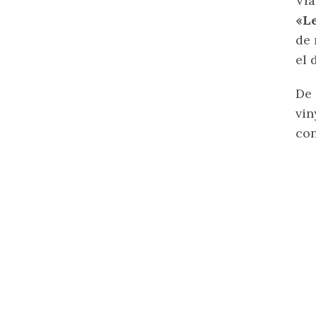
Ví
«L
de 
el 
De 
vin
co