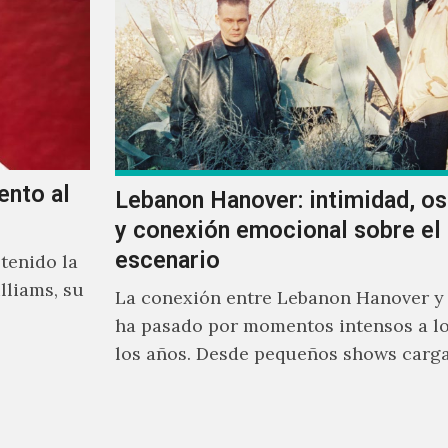
ento al
Lebanon Hanover: intimidad, o
y conexión emocional sobre el
escenario
tenido la
lliams, su
La conexión entre Lebanon Hanover y
ha pasado por momentos intensos a lo
los años. Desde pequeños shows carg
emoción hasta giras accidentadas, el 
formado por Larissa Iceglass y Willia
Maybelline ha construido una relació