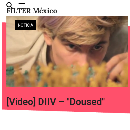
Skip
Open
Close
FILTER México
to
mobile
mobile
content
menu
menu
NOTICIA
[Video] DIIV – "Doused"