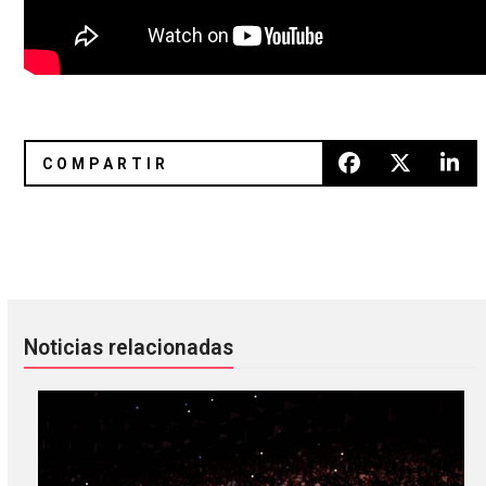
Escucha el nuevo mix de DJ Nombre Apellido (Los Macuano
[Video] Peter Hook & Bombay Bic
Noticias relacionadas