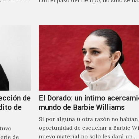
con el paso del tiempo, no solo se h
ección de
El Dorado: un íntimo acercami
dito de
mundo de Barbie Williams
Si por alguna u otra razón no habían 
oportunidad de escuchar a Barbie Wi
stuvo
nuevo material no solo les dará un
erie de