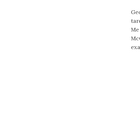
Geo
tar
Me 
McC
exa