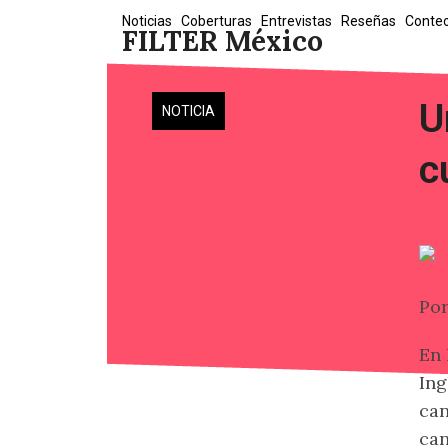
Skip
Noticias
Coberturas
Entrevistas
Reseñas
Conte
FILTER México
to
content
U
NOTICIA
c
Po
En 
Ing
can
can