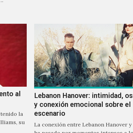
a…
ellos.
ento al
Lebanon Hanover: intimidad, o
y conexión emocional sobre el
escenario
tenido la
lliams, su
La conexión entre Lebanon Hanover y
ha pasado por momentos intensos a lo