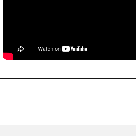
t South"
[Video] Los Simpson con Gu