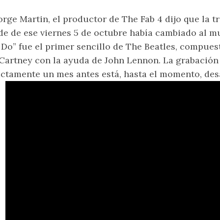
rge Martin, el productor de The Fab 4 dijo que la t
de de ese viernes 5 de octubre había cambiado al m
Do” fue el primer sencillo de The Beatles, compues
artney con la ayuda de John Lennon. La grabación 
ctamente un mes antes está, hasta el momento, des