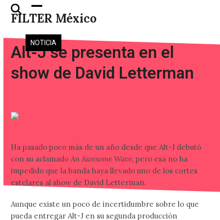
Skip
Open
Close
FILTER México
to
mobile
mobile
content
menu
menu
NOTICIA
Alt-J se presenta en el
show de David Letterman
Ha pasado poco más de un año desde que Alt-J debutó
con su aclamado
An Awesome Wave
, pero esa no ha
impedido que la banda haya llevado uno de los cortes
estelares al show de David Letterman.
Aunque existe un poco de incertidumbre sobre lo que
pueda entregar Alt-J en su segunda producción