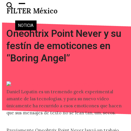
Skip
Open
Close
FILTER México
to
mobile
mobile
content
menu
menu
NOTICIA
Oneohtrix Point Never y su
festín de emoticones en
“Boring Angel”
Daniel Lopatin es un tremendo geek experimental
amante de las tecnologías, y para su nuevo vídeo
únicamente ha recurrido a esos emoticones que hacen
que sus mensajes de texto no se lean tan, um, secos.
Previamente Oneohtrix Point Never lanzó un trabajo