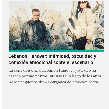
Lebanon Hanover: intimidad, oscuridad y
conexión emocional sobre el escenario
La conexión entre Lebanon Hanover y México ha
pasado por momentos intensos a lo largo de los años.
Desde pequeños shows cargados de emoción hasta
giras accidentadas, el dúo formado por Larissa
Iceglass y William Maybelline ha construido una
relación cercana con el público mexicano gracias a su
mezcla de post-punk, coldwave y letras