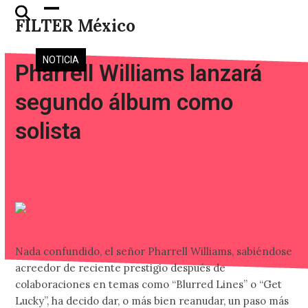
Skip
Open
Close
FILTER México
to
mobile
mobile
content
menu
menu
NOTICIA
Pharrell Williams lanzará
segundo álbum como
solista
Nada confundido, el señor Pharrell Williams, sabiéndose
acreedor de reciente prestigio después de
colaboraciones en temas como “Blurred Lines” o “Get
Lucky”, ha decido dar, o más bien reanudar, un paso más