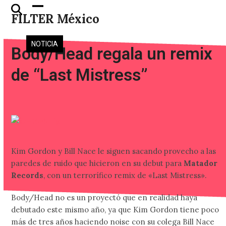
Skip
Open
Close
FILTER México
to
mobile
mobile
content
menu
menu
NOTICIA
Body/Head regala un remix
de “Last Mistress”
Kim Gordon y Bill Nace le siguen sacando provecho a las
paredes de ruido que hicieron en su debut para
Matador
Records
, con un terrorífico remix de «Last Mistress».
Body/Head no es un proyectó que en realidad haya
debutado este mismo año, ya que Kim Gordon tiene poco
más de tres años haciendo noise con su colega Bill Nace