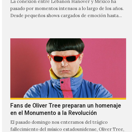
La conexión entre Lebanon Hanover y México ha
pasado por momentos intensos a lo largo de los años.
Desde pequeños shows cargados de emoción hasta
giras accidentadas, el dúo formado por Larissa
Iceglass y William Maybelline ha construido una
relación cercana con el público mexicano gracias a su
mezcla de post-punk, coldwave y letras
profundamente melancólicas.
Fans de Oliver Tree preparan un homenaje
en el Monumento a la Revolución
El pasado domingo nos enteramos del trágico
fallecimiento del músico estadounidense, Oliver Tree,