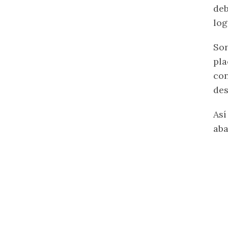
deb
log
Son
pla
con
des
Así
aba