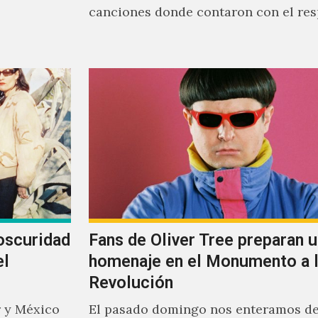
canciones donde contaron con el res
rente a
músicos como Jimmy…
oscuridad
Fans de Oliver Tree preparan u
el
homenaje en el Monumento a 
Revolución
 y México
El pasado domingo nos enteramos de