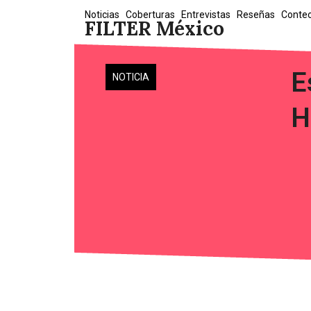
Skip
Noticias
Coberturas
Entrevistas
Reseñas
Conte
FILTER México
to
content
E
NOTICIA
H