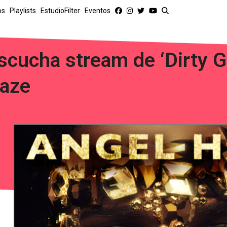
os
Playlists
EstudioFilter
Eventos
scucha stream de ‘Dirty G
aze