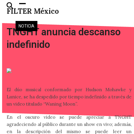
Skip
Open
Close
FILTER México
to
mobile
mobile
content
menu
menu
NOTICIA
TNGHT anuncia descanso
indefinido
El dúo musical conformado por Hudson Mohawke y
Lunice, se ha despedido por tiempo indefinido a través de
un video titulado “Waning Moon”.
En el oscuro video se puede apreciar a TNGHT
agradeciendo al público durante un show en vivo; además,
en la descripción del mismo se puede leer un