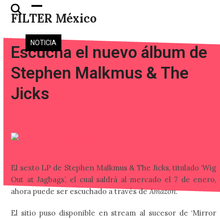
Skip
Open
Close
FILTER México
to
mobile
mobile
content
menu
menu
NOTICIA
Escucha el nuevo álbum de
Stephen Malkmus & The
Jicks
El sexto LP de Stephen Malkmus & The Jicks, titulado ‘Wig
Out at Jagbags’, el cual saldrá al mercado el 7 de enero,
ahora puede ser escuchado a través de
Amazon
.
El sitio puso disponible en stream al sucesor de ‘Mirror