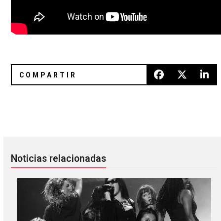
U2 presenta video para “Ordinary Love”
Los fantasmas de In Death It En
Noticias relacionadas