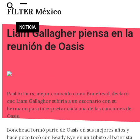
Skip
Open
Close
FILTER México
to
mobile
mobile
content
menu
menu
NOTICIA
Liam Gallagher piensa en la
reunión de Oasis
Paul Arthurs, mejor conocido como Bonehead, declaró
que Liam Gallagher subiría a un escenario con su
hermano para interpretar cada una de las canciones de
Oasis.
Bonehead formó parte de Oasis en sus mejores años y
hace poco tocó con Beady Eye en un tributo al baterista