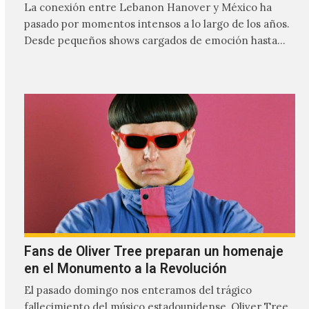
La conexión entre Lebanon Hanover y México ha
pasado por momentos intensos a lo largo de los años.
Desde pequeños shows cargados de emoción hasta
giras accidentadas, el dúo formado por Larissa
Iceglass y William Maybelline ha construido una
relación cercana con el público mexicano gracias a su
mezcla de post-punk, coldwave y letras
profundamente melancólicas.
Fans de Oliver Tree preparan un homenaje
en el Monumento a la Revolución
El pasado domingo nos enteramos del trágico
fallecimiento del músico estadounidense, Oliver Tree,