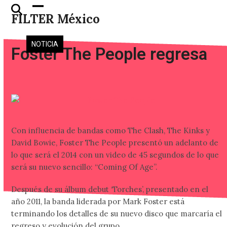
Skip
Open
Close
FILTER México
to
mobile
mobile
content
menu
menu
NOTICIA
Foster The People regresa
Con influencia de bandas como The Clash, The Kinks y
David Bowie, Foster The People presentó un adelanto de
lo que será el 2014 con un video de 45 segundos de lo que
será su nuevo sencillo: “Coming Of Age”.
Después de su álbum debut ‘Torches’, presentado en el
año 2011, la banda liderada por Mark Foster está
terminando los detalles de su nuevo disco que marcaría el
regreso y evolución del grupo.