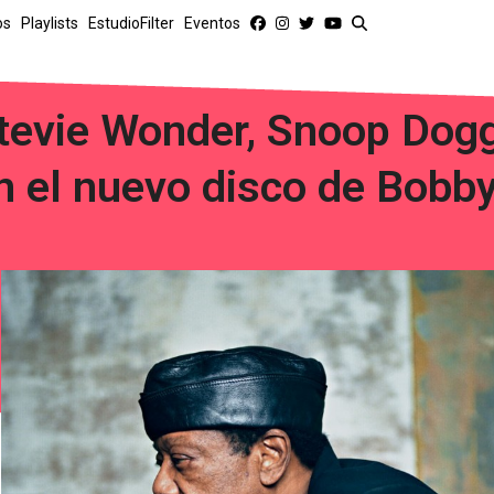
os
Playlists
EstudioFilter
Eventos
tevie Wonder, Snoop Dogg
n el nuevo disco de Bob