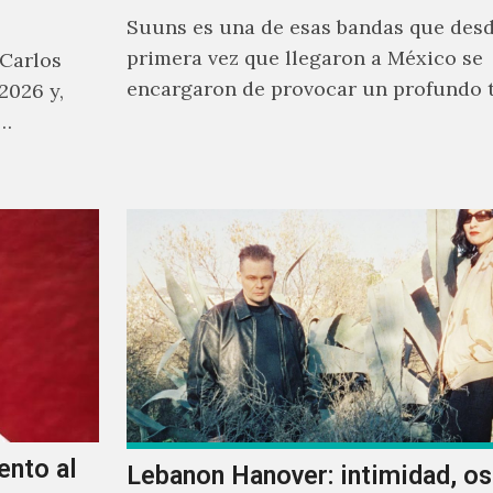
Suuns es una de esas bandas que desd
primera vez que llegaron a México se
 Carlos
encargaron de provocar un profundo 
2026 y,
sonoro en todos los que estuvimos fre
a…
ellos.
ento al
Lebanon Hanover: intimidad, o