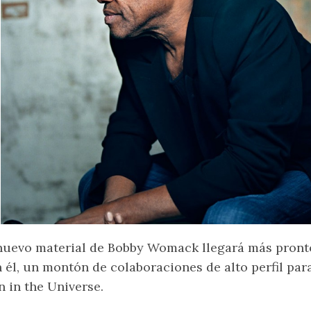
nuevo material de Bobby Womack llegará más pront
 él, un montón de colaboraciones de alto perfil par
 in the Universe.