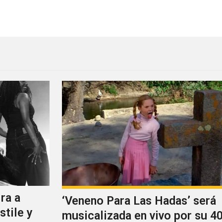
cal de Pogues
The Magnetic Fields en el 
ra a
‘Veneno Para Las Hadas’ será
stile y
musicalizada en vivo por su 40