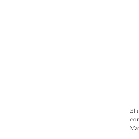
El 
con
Man