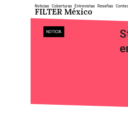
Skip
Noticias
Coberturas
Entrevistas
Reseñas
Conte
FILTER México
to
content
S
NOTICIA
e