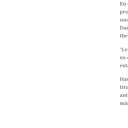
En 
pro
una
Dam
the
“Le
su 
est
Has
tít
ant
más