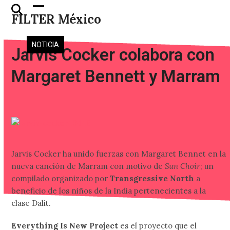
Skip
Open
Close
FILTER México
to
mobile
mobile
content
menu
menu
NOTICIA
Jarvis Cocker colabora con
Margaret Bennett y Marram
Jarvis Cocker ha unido fuerzas con Margaret Bennet en la
nueva canción de Marram con motivo de
Sun Choir
; un
compilado organizado por
Transgressive North
a
beneficio de los niños de la India pertenecientes a la
clase Dalit.
Everything Is New Project
es el proyecto que el