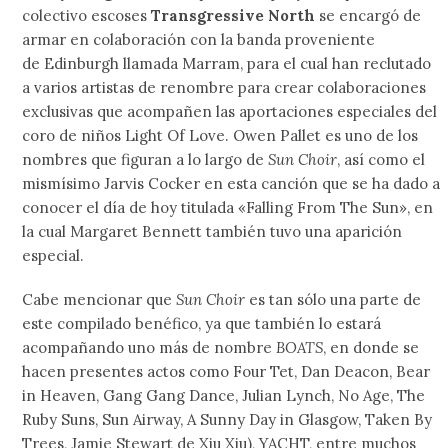
colectivo escoses
Transgressive North
se encargó de
armar en colaboración con la banda proveniente
de Edinburgh llamada Marram, para el cual han reclutado
a varios artistas de renombre para crear colaboraciones
exclusivas que acompañen las aportaciones especiales del
coro de niños Light Of Love. Owen Pallet es uno de los
nombres que figuran a lo largo de
Sun Choir
, así como el
mismísimo Jarvis Cocker en esta canción que se ha dado a
conocer el día de hoy titulada «Falling From The Sun», en
la cual Margaret Bennett también tuvo una aparición
especial.
Cabe mencionar que
Sun Choir
es tan sólo una parte de
este compilado benéfico, ya que también lo estará
acompañando uno más de nombre
BOATS
, en donde se
hacen presentes actos como Four Tet, Dan Deacon, Bear
in Heaven, Gang Gang Dance, Julian Lynch, No Age, The
Ruby Suns, Sun Airway, A Sunny Day in Glasgow, Taken By
Trees, Jamie Stewart de Xiu Xiu), YACHT, entre muchos