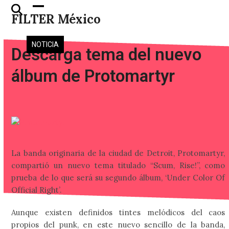
Skip
Open
Close
FILTER México
to
mobile
mobile
content
menu
menu
NOTICIA
Descarga tema del nuevo
álbum de Protomartyr
La banda originaria de la ciudad de Detroit, Protomartyr,
compartió un nuevo tema titulado “Scum, Rise!”, como
prueba de lo que será su segundo álbum, ‘Under Color Of
Official Right’.
Aunque existen definidos tintes melódicos del caos
propios del punk, en este nuevo sencillo de la banda,