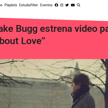
os
Playlists
EstudioFilter
Eventos
ake Bugg estrena video p
bout Love”