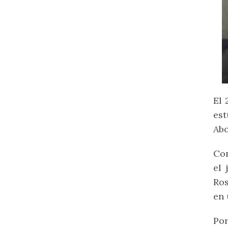
El 
est
Abo
Con
el 
Ros
en 
Por