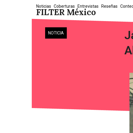
Skip
Noticias
Coberturas
Entrevistas
Reseñas
Conte
FILTER México
to
content
J
NOTICIA
A