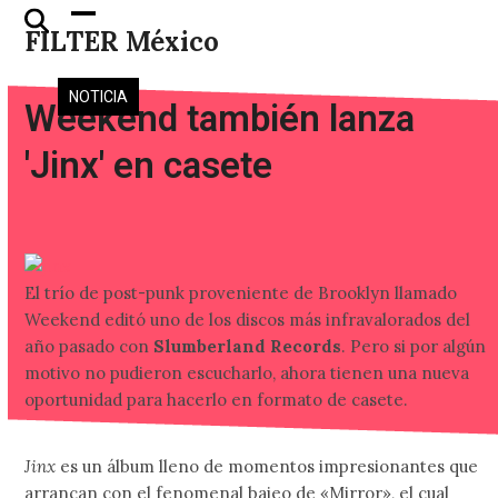
Skip
Open
Close
FILTER México
to
mobile
mobile
content
menu
menu
NOTICIA
Weekend también lanza
'Jinx' en casete
El trío de post-punk proveniente de Brooklyn llamado
Weekend editó uno de los discos más infravalorados del
año pasado con
Slumberland Records
. Pero si por algún
motivo no pudieron escucharlo, ahora tienen una nueva
oportunidad para hacerlo en formato de casete.
Jinx
es un álbum lleno de momentos impresionantes que
arrancan con el fenomenal bajeo de «Mirror», el cual