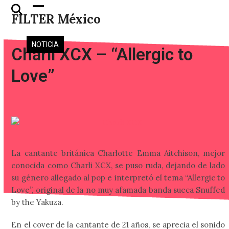
Skip
Open
Close
FILTER México
to
mobile
mobile
content
menu
menu
NOTICIA
Charli XCX – “Allergic to
Love”
La cantante británica Charlotte Emma Aitchison, mejor
conocida como Charli XCX, se puso ruda, dejando de lado
su género allegado al pop e interpretó el tema “Allergic to
Love”, original de la no muy afamada banda sueca Snuffed
by the Yakuza.
En el cover de la cantante de 21 años, se aprecia el sonido